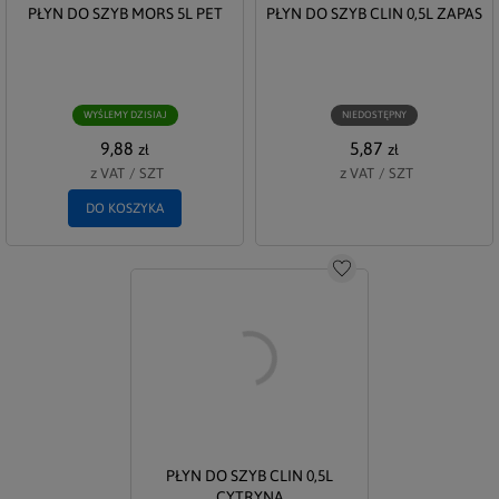
PŁYN DO SZYB MORS 5L PET
PŁYN DO SZYB CLIN 0,5L ZAPAS
WYŚLEMY DZISIAJ
NIEDOSTĘPNY
9,88
5,87
zł
zł
z VAT
/
SZT
z VAT
/
SZT
DO KOSZYKA
Do schowka
PŁYN DO SZYB CLIN 0,5L
CYTRYNA