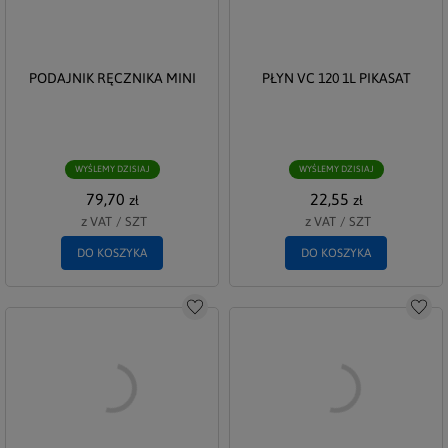
PODAJNIK RĘCZNIKA MINI
PŁYN VC 120 1L PIKASAT
WYŚLEMY DZISIAJ
WYŚLEMY DZISIAJ
79,70
22,55
zł
zł
z VAT
/
SZT
z VAT
/
SZT
DO KOSZYKA
DO KOSZYKA
Do schowka
Do s