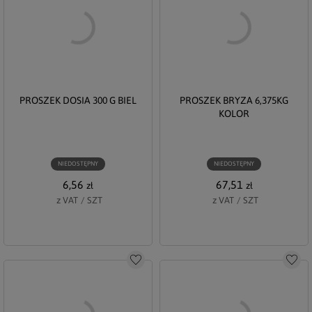
PROSZEK DOSIA 300 G BIEL
PROSZEK BRYZA 6,375KG
KOLOR
NIEDOSTĘPNY
NIEDOSTĘPNY
6,56
67,51
zł
zł
z VAT
/
SZT
z VAT
/
SZT
Do schowka
Do s