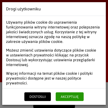
Drogi użytkowniku
Wielobranżowe
Używamy plików cookie do usprawnienia
Środki czystości
funkcjonowania witryny internetowej oraz polepszenia
jakości świadczonych usług. Korzystanie z tej witryny
internetowej oznacza zgodę na naszą politykę w
zakresie używania plików cookie.
Środki czystości
Możesz zmienić ustawienia dotyczące plików cookie
w ustawieniach prywatności klikając na przycisk
Dostosuj lub wykorzystując ustawienia przeglądarki
Worki na śmieci
internetowej.
Rękawice
Start
/
Środki czystości
Więcej informacji na temat plików cookie i polityki
prywatności dostępne jest w naszej
polityce
Mydła
prywatności
.
Proszki, Płyny
Filtruj
Netto
Brutto
DOSTOSUJ
AKCEPTUJĘ
Papiery, Chusteczki
POKAŻ POPRZEDNIE