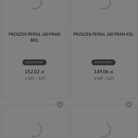
PROSZEK PERSIL 100 PRAŃ
PROSZEK PERSIL 100 PRAŃ KOL
BIEL
NIEDOSTĘPNY
NIEDOSTĘPNY
152,02
149,06
zł
zł
z VAT
/
SZT
z VAT
/
SZT
Do schowka
Do s