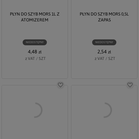
PŁYN DO SZYB MORS 1L Z
PŁYN DO SZYB MORS 0,5L
ATOMIZEREM
ZAPAS
NIEDOSTĘPNY
NIEDOSTĘPNY
4,48
2,54
zł
zł
z VAT
/
SZT
z VAT
/
SZT
Do schowka
Do s