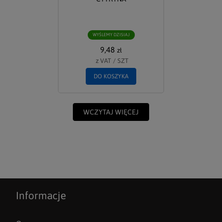
WYŚLEMY DZISIAJ
9,48
zł
z VAT
/
SZT
DO KOSZYKA
WCZYTAJ WIĘCEJ
Informacje