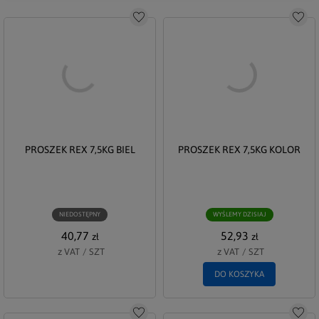
Do schowka
Do s
PROSZEK REX 7,5KG BIEL
PROSZEK REX 7,5KG KOLOR
NIEDOSTĘPNY
WYŚLEMY DZISIAJ
40,77
52,93
zł
zł
z VAT
/
SZT
z VAT
/
SZT
DO KOSZYKA
Do schowka
Do s