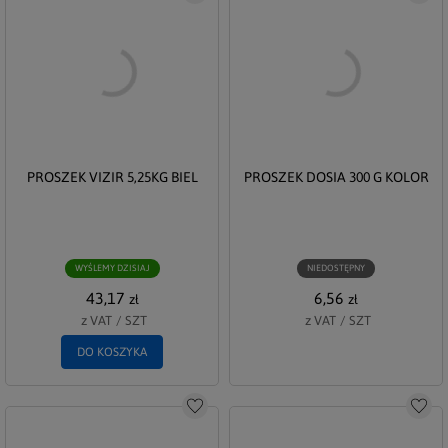
PROSZEK VIZIR 5,25KG BIEL
PROSZEK DOSIA 300 G KOLOR
WYŚLEMY DZISIAJ
NIEDOSTĘPNY
43,17
6,56
zł
zł
z VAT
/
SZT
z VAT
/
SZT
DO KOSZYKA
Do schowka
Do s