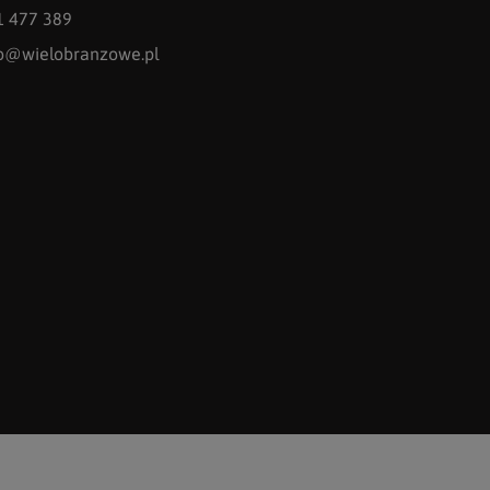
1 477 389
fo@wielobranzowe.pl