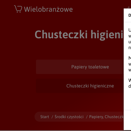
Wielobranżowe
Ś
D
U
Chusteczki higienic
w
u
n
M
w
Papiery toaletowe
w
W
Chusteczki higieniczne
d
Start
/
Środki czystości
/
Papiery, Chusteczki
/