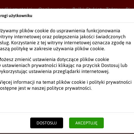
rodki czystości
Opakowania
Rolki, Etykiety, Taśmy
Biu
rogi użytkowniku
żywamy plików cookie do usprawnienia funkcjonowania
zne
itryny internetowej oraz polepszenia jakości świadczonych
sług. Korzystanie z tej witryny internetowej oznacza zgodę na
aszą politykę w zakresie używania plików cookie.
ożesz zmienić ustawienia dotyczące plików cookie
 ustawieniach prywatności klikając na przycisk Dostosuj lub
Ręczniki papierowe
ykorzystując ustawienia przeglądarki internetowej.
ięcej informacji na temat plików cookie i polityki prywatności
Akcesoria
ostępne jest w naszej
polityce prywatności
.
Chusteczki higieniczne
DOSTOSUJ
AKCEPTUJĘ