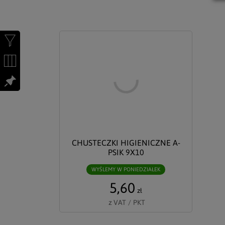
CHUSTECZKI HIGIENICZNE A-
PSIK 9X10
WYŚLEMY W PONIEDZIAŁEK
5,60
zł
z VAT
/
PKT