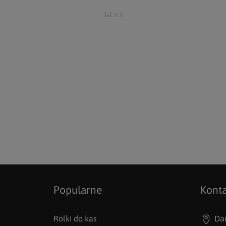
1-1
z
1
Popularne
Kont
Rolki do kas
Da