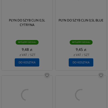
PŁYN DO SZYB CLIN 0,5L
PŁYN DO SZYB CLIN 0,5L BLUE
CYTRYNA
WYŚLEMY DZISIAJ
WYŚLEMY DZISIAJ
9,48
9,45
zł
zł
z VAT
/
SZT
z VAT
/
SZT
DO KOSZYKA
DO KOSZYKA
Do schowka
Do s