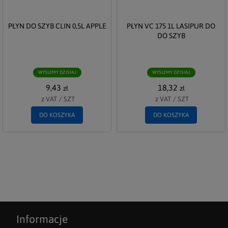
PŁYN DO SZYB CLIN 0,5L APPLE
PŁYN VC 175 1L LASIPUR DO
DO SZYB
WYŚLEMY DZISIAJ
WYŚLEMY DZISIAJ
9,43
18,32
zł
zł
z VAT
/
SZT
z VAT
/
SZT
DO KOSZYKA
DO KOSZYKA
Informacje