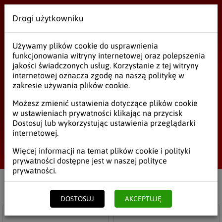
Drogi użytkowniku
Wielobranżowe
Używamy plików cookie do usprawnienia
Płyn do szyb
funkcjonowania witryny internetowej oraz polepszenia
jakości świadczonych usług. Korzystanie z tej witryny
internetowej oznacza zgodę na naszą politykę w
zakresie używania plików cookie.
Płyn do szyb
Możesz zmienić ustawienia dotyczące plików cookie
w ustawieniach prywatności klikając na przycisk
Proszki
Dostosuj lub wykorzystując ustawienia przeglądarki
internetowej.
Odświeżacze
Start
/
Środki czystości
/
Proszki, Płyny
/
Płyn do szyb
Więcej informacji na temat plików cookie i polityki
prywatności dostępne jest w naszej
polityce
Płyn do szyb
prywatności
.
Płyn uniwersalny
Filtruj
Netto
Brutto
DOSTOSUJ
AKCEPTUJĘ
Płyn do podłóg
Do schowka
Do s
Płyn do WC