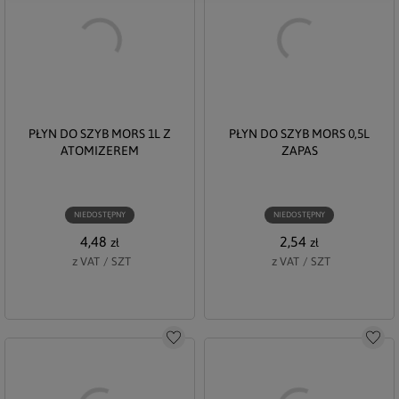
Płyn do zmywarki
PŁYN DO SZYB MORS 1L Z
PŁYN DO SZYB MORS 0,5L
ATOMIZEREM
ZAPAS
NIEDOSTĘPNY
NIEDOSTĘPNY
4,48
2,54
zł
zł
z VAT
/
SZT
z VAT
/
SZT
Do schowka
Do s