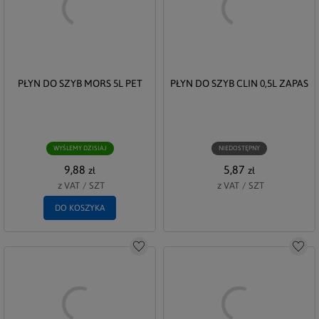
PŁYN DO SZYB MORS 5L PET
PŁYN DO SZYB CLIN 0,5L ZAPAS
WYŚLEMY DZISIAJ
NIEDOSTĘPNY
9,88
5,87
zł
zł
z VAT
/
SZT
z VAT
/
SZT
DO KOSZYKA
Do schowka
Do s