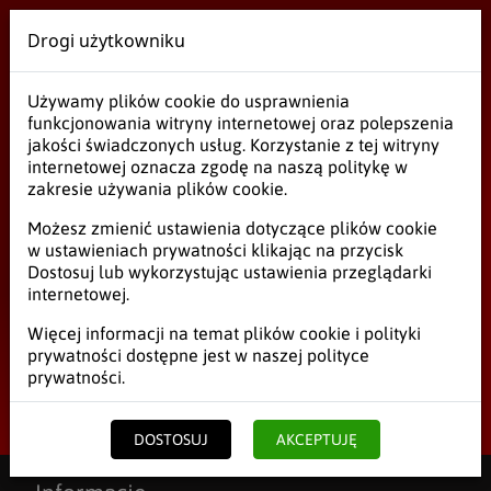
Drogi użytkowniku
Wielobranżowe
Używamy plików cookie do usprawnienia
Błąd 404 - strona nie istnieje
funkcjonowania witryny internetowej oraz polepszenia
jakości świadczonych usług. Korzystanie z tej witryny
internetowej oznacza zgodę na naszą politykę w
Niestety taki adres strony nie istnieje.
zakresie używania plików cookie.
Możesz zmienić ustawienia dotyczące plików cookie
w ustawieniach prywatności klikając na przycisk
Dostosuj lub wykorzystując ustawienia przeglądarki
internetowej.
Strona główna
Więcej informacji na temat plików cookie i polityki
prywatności dostępne jest w naszej
polityce
prywatności
.
Start
/
Błąd 404 - strona nie istnieje
DOSTOSUJ
AKCEPTUJĘ