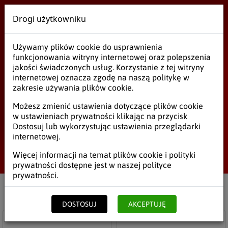
Drogi użytkowniku
Wielobranżowe
Używamy plików cookie do usprawnienia
Odświeżacze
funkcjonowania witryny internetowej oraz polepszenia
jakości świadczonych usług. Korzystanie z tej witryny
internetowej oznacza zgodę na naszą politykę w
zakresie używania plików cookie.
Odświeżacze
Możesz zmienić ustawienia dotyczące plików cookie
w ustawieniach prywatności klikając na przycisk
Proszki
Dostosuj lub wykorzystując ustawienia przeglądarki
internetowej.
Odświeżacze
Start
/
Środki czystości
/
Proszki, Płyny
/
Odświeżacze
Więcej informacji na temat plików cookie i polityki
prywatności dostępne jest w naszej
polityce
Płyn do szyb
prywatności
.
Płyn uniwersalny
Filtruj
Netto
Brutto
DOSTOSUJ
AKCEPTUJĘ
Płyn do podłóg
Do schowka
Do s
Płyn do WC