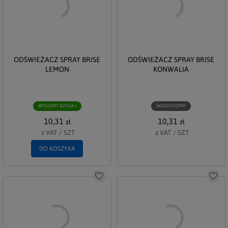
ODŚWIEŻACZ SPRAY BRISE
ODŚWIEŻACZ SPRAY BRISE
LEMON
KONWALIA
WYŚLEMY DZISIAJ
NIEDOSTĘPNY
10,31
10,31
zł
zł
z VAT
/
SZT
z VAT
/
SZT
DO KOSZYKA
Do schowka
Do s