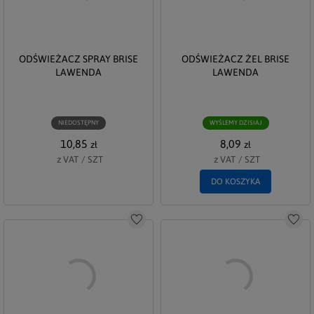
ODŚWIEŻACZ SPRAY BRISE
ODŚWIEŻACZ ŻEL BRISE
LAWENDA
LAWENDA
NIEDOSTĘPNY
WYŚLEMY DZISIAJ
10,85
8,09
zł
zł
z VAT
/
SZT
z VAT
/
SZT
DO KOSZYKA
Do schowka
Do s