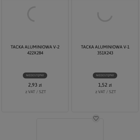
TACKA ALUMINIOWA V-2
TACKA ALUMINIOWA V-1
422X284
351X243
NIEDOSTĘPNY
NIEDOSTĘPNY
2,93
1,52
zł
zł
z VAT
/
SZT
z VAT
/
SZT
Do schowka