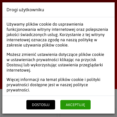
Drogi użytkowniku
Wielobranżowe
Używamy plików cookie do usprawnienia
Pojemniki aluminiowe
funkcjonowania witryny internetowej oraz polepszenia
jakości świadczonych usług. Korzystanie z tej witryny
internetowej oznacza zgodę na naszą politykę w
zakresie używania plików cookie.
Pojemniki aluminiowe
Możesz zmienić ustawienia dotyczące plików cookie
w ustawieniach prywatności klikając na przycisk
Pojemniki plastikowe
Dostosuj lub wykorzystując ustawienia przeglądarki
internetowej.
Pojemniki styropianowe
Start
/
Opakowania
/
Pojemniki
/
Pojemniki aluminiowe
Więcej informacji na temat plików cookie i polityki
prywatności dostępne jest w naszej
polityce
Pojemniki aluminiowe
prywatności
.
Filtruj
Netto
Brutto
DOSTOSUJ
AKCEPTUJĘ
Do schowka
Do s