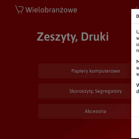
Wielobranżowe
Ś
D
U
Zeszyty, Druki
w
u
n
M
w
Papiery komputerowe
w
W
Skoroszyty, Segregatory
d
Akcesoria