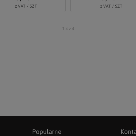
z VAT
/
SZT
z VAT
/
SZT
DO KOSZYKA
DO KOSZYKA
1-4
z
4
Popularne
Kont