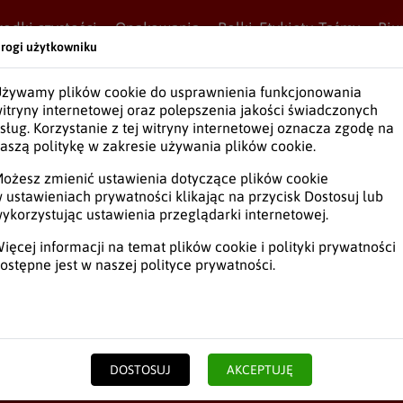
rodki czystości
Opakowania
Rolki, Etykiety, Taśmy
Biu
rogi użytkowniku
żywamy plików cookie do usprawnienia funkcjonowania
itryny internetowej oraz polepszenia jakości świadczonych
sług. Korzystanie z tej witryny internetowej oznacza zgodę na
aszą politykę w zakresie używania plików cookie.
ożesz zmienić ustawienia dotyczące plików cookie
 ustawieniach prywatności klikając na przycisk Dostosuj lub
Długopisy, Markery
ykorzystując ustawienia przeglądarki internetowej.
ięcej informacji na temat plików cookie i polityki prywatności
Zeszyty, Druki
ostępne jest w naszej
polityce prywatności
.
DOSTOSUJ
AKCEPTUJĘ