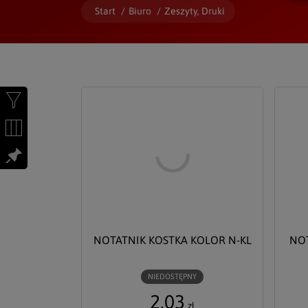
Start
/
Biuro
/
Zeszyty, Druki
NOTATNIK KOSTKA KOLOR N-KL
NOT
NIEDOSTĘPNY
2,03
zł