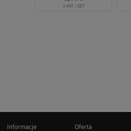
z VAT
/
SZT
Informacje
Oferta