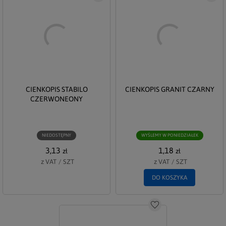
CIENKOPIS STABILO
CIENKOPIS GRANIT CZARNY
CZERWONEONY
NIEDOSTĘPNY
WYŚLEMY W PONIEDZIAŁEK
3,13
1,18
zł
zł
z VAT
/
SZT
z VAT
/
SZT
DO KOSZYKA
Do schowka