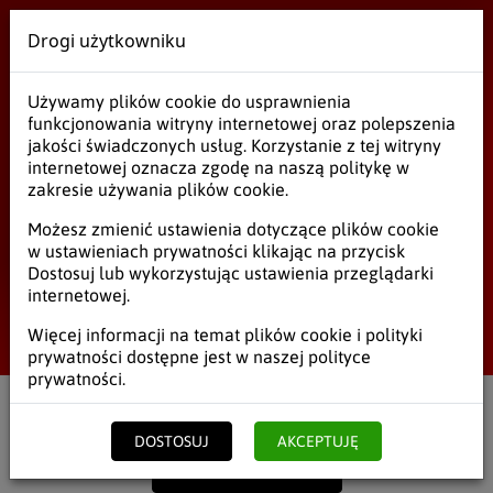
Drogi użytkowniku
Wielobranżowe
Używamy plików cookie do usprawnienia
Długopisy, Markery
funkcjonowania witryny internetowej oraz polepszenia
jakości świadczonych usług. Korzystanie z tej witryny
internetowej oznacza zgodę na naszą politykę w
zakresie używania plików cookie.
Długopisy, Markery
Możesz zmienić ustawienia dotyczące plików cookie
w ustawieniach prywatności klikając na przycisk
Papiery komputerowe
Dostosuj lub wykorzystując ustawienia przeglądarki
internetowej.
Długopisy, Markery
Start
/
Biuro
/
Długopisy, Markery
Więcej informacji na temat plików cookie i polityki
prywatności dostępne jest w naszej
polityce
Skoroszyty, Segregatory
prywatności
.
Zeszyty, Druki
Filtruj
Netto
Brutto
DOSTOSUJ
AKCEPTUJĘ
Akcesoria
POKAŻ POPRZEDNIE