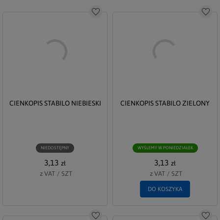
Do schowka
Do s
CIENKOPIS STABILO NIEBIESKI
CIENKOPIS STABILO ZIELONY
NIEDOSTĘPNY
WYŚLEMY W PONIEDZIAŁEK
3,13
3,13
zł
zł
z VAT
/
SZT
z VAT
/
SZT
DO KOSZYKA
Do schowka
Do s