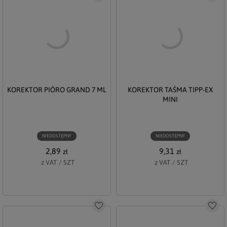
KOREKTOR PIÓRO GRAND 7 ML
KOREKTOR TAŚMA TIPP-EX
MINI
NIEDOSTĘPNY
NIEDOSTĘPNY
2,89
9,31
zł
zł
z VAT
/
SZT
z VAT
/
SZT
Do schowka
Do s