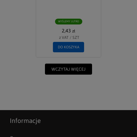
WYŚLEMY JUTRO
2,43
zł
z VAT
/
SZT
DO KOSZYKA
WCZYTAJ WIĘCEJ
Informacje