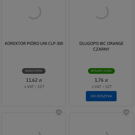
KOREKTOR PIÓRO UNI CLP-300
DŁUGOPIS BIC ORANGE
CZARNY
NIEDOSTĘPNY
WYŚLEMY JUTRO
11,62
1,76
zł
zł
z VAT
/
SZT
z VAT
/
SZT
DO KOSZYKA
Do schowka
Do s