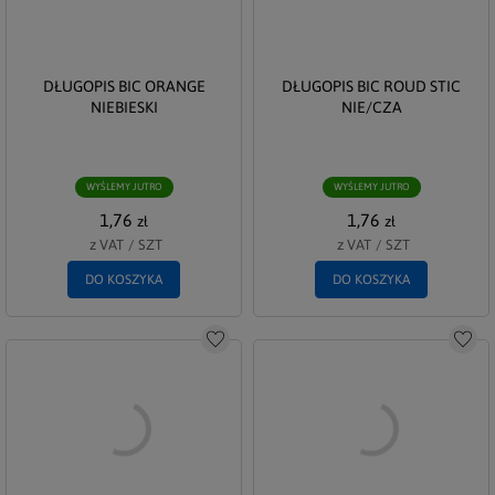
DŁUGOPIS BIC ORANGE
DŁUGOPIS BIC ROUD STIC
NIEBIESKI
NIE/CZA
WYŚLEMY JUTRO
WYŚLEMY JUTRO
1,76
1,76
zł
zł
z VAT
/
SZT
z VAT
/
SZT
DO KOSZYKA
DO KOSZYKA
Do schowka
Do s