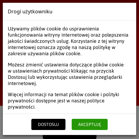
Drogi użytkowniku
Wielobranżowe
Używamy plików cookie do usprawnienia
Długopisy, Markery
funkcjonowania witryny internetowej oraz polepszenia
jakości świadczonych usług. Korzystanie z tej witryny
internetowej oznacza zgodę na naszą politykę w
zakresie używania plików cookie.
Długopisy, Markery
Możesz zmienić ustawienia dotyczące plików cookie
w ustawieniach prywatności klikając na przycisk
Papiery komputerowe
Dostosuj lub wykorzystując ustawienia przeglądarki
internetowej.
Długopisy, Markery
Start
/
Biuro
/
Długopisy, Markery
Więcej informacji na temat plików cookie i polityki
prywatności dostępne jest w naszej
polityce
Skoroszyty, Segregatory
prywatności
.
Zeszyty, Druki
Filtruj
Netto
Brutto
DOSTOSUJ
AKCEPTUJĘ
Akcesoria
POKAŻ POPRZEDNIE