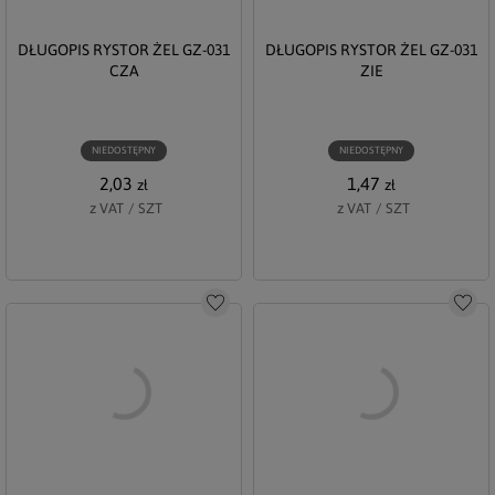
DŁUGOPIS RYSTOR ŻEL GZ-031
DŁUGOPIS RYSTOR ŻEL GZ-031
CZA
ZIE
NIEDOSTĘPNY
NIEDOSTĘPNY
2,03
1,47
zł
zł
z VAT
/
SZT
z VAT
/
SZT
Do schowka
Do s