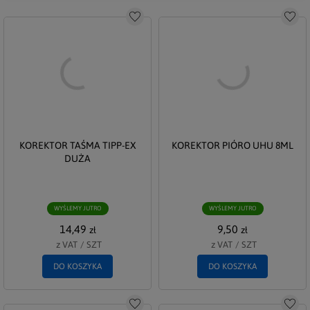
Do schowka
Do s
KOREKTOR TAŚMA TIPP-EX
KOREKTOR PIÓRO UHU 8ML
DUŻA
WYŚLEMY JUTRO
WYŚLEMY JUTRO
14,49
9,50
zł
zł
z VAT
/
SZT
z VAT
/
SZT
DO KOSZYKA
DO KOSZYKA
Do schowka
Do s