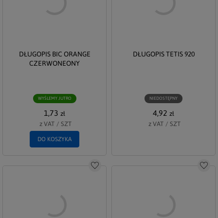
DŁUGOPIS BIC ORANGE
DŁUGOPIS TETIS 920
CZERWONEONY
WYŚLEMY JUTRO
NIEDOSTĘPNY
1,73
4,92
zł
zł
z VAT
/
SZT
z VAT
/
SZT
DO KOSZYKA
Do schowka
Do s