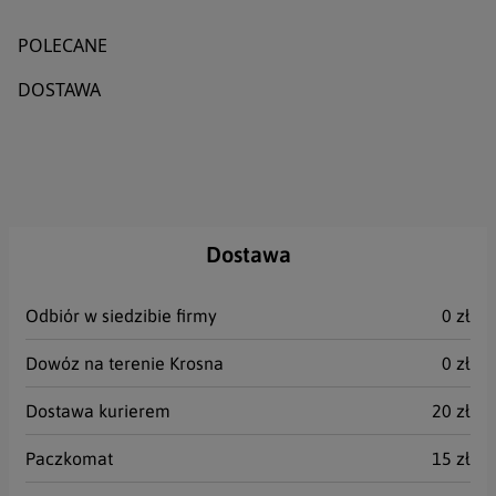
POLECANE
DOSTAWA
Imię
Nazwisko
Dostawa
Email
Odbiór w siedzibie firmy
0 zł
Telefon
Dowóz na terenie Krosna
0 zł
Dostawa kurierem
20 zł
Treść
Paczkomat
15 zł