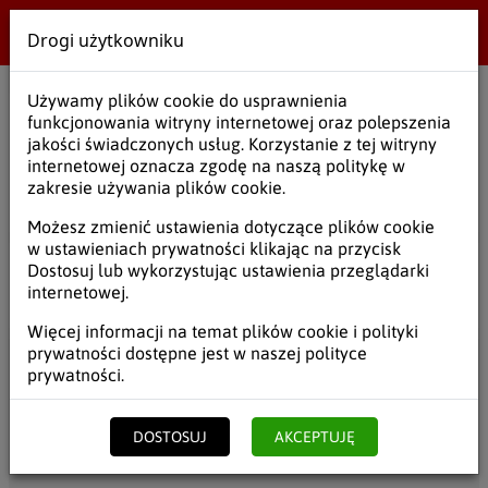
Drogi użytkowniku
Wielobranżowe
Używamy plików cookie do usprawnienia
funkcjonowania witryny internetowej oraz polepszenia
Nóż plastikowy A100
jakości świadczonych usług. Korzystanie z tej witryny
internetowej oznacza zgodę na naszą politykę w
SKU:
NOZFO001
zakresie używania plików cookie.
Możesz zmienić ustawienia dotyczące plików cookie
w ustawieniach prywatności klikając na przycisk
Dostosuj lub wykorzystując ustawienia przeglądarki
7,15
5,81
zł
brutto
/ KPL
zł
netto
internetowej.
Więcej informacji na temat plików cookie i polityki
prywatności dostępne jest w naszej
polityce
Kupujesz
1
KPL x
7,15
zł =
7,15
zł
prywatności
.
KPL
DO KOSZYKA
DOSTOSUJ
AKCEPTUJĘ