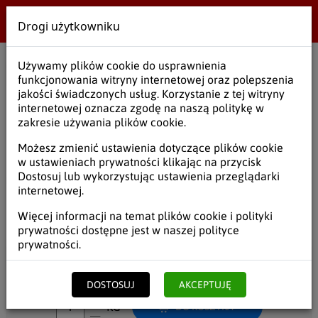
Drogi użytkowniku
Wielobranżowe
Używamy plików cookie do usprawnienia
Start
/
Opakowania
/
Folie
/
Folie termokurczliwe
funkcjonowania witryny internetowej oraz polepszenia
jakości świadczonych usług. Korzystanie z tej witryny
Folia termokurczliwa 350/18
internetowej oznacza zgodę na naszą politykę w
zakresie używania plików cookie.
SKU:
FOTPO004
Możesz zmienić ustawienia dotyczące plików cookie
w ustawieniach prywatności klikając na przycisk
Dostosuj lub wykorzystując ustawienia przeglądarki
internetowej.
23,62
19,20
zł
brutto
/ KG
zł
netto
Więcej informacji na temat plików cookie i polityki
prywatności dostępne jest w naszej
polityce
prywatności
.
Kupujesz
1
KG x
23,62
zł =
23,62
zł
DOSTOSUJ
AKCEPTUJĘ
KG
DO KOSZYKA