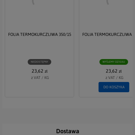
Akceptuję Politykę Prywatności i Politykę RODO
FOLIA TERMOKURCZLIWA 350/15
FOLIA TERMOKURCZLIWA 2
WYŚLIJ
NIEDOSTĘPNY
WYŚLEMY DZISIAJ
23,62
23,62
zł
zł
z VAT
/
KG
z VAT
/
KG
DO KOSZYKA
Dostawa