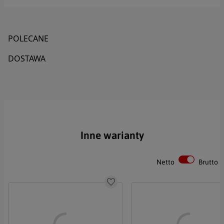
Tytuł
POLECANE
DOSTAWA
Imię
Nazwisko
Inne warianty
Email
Netto
Brutto
Telefon
Do schowka
Treść