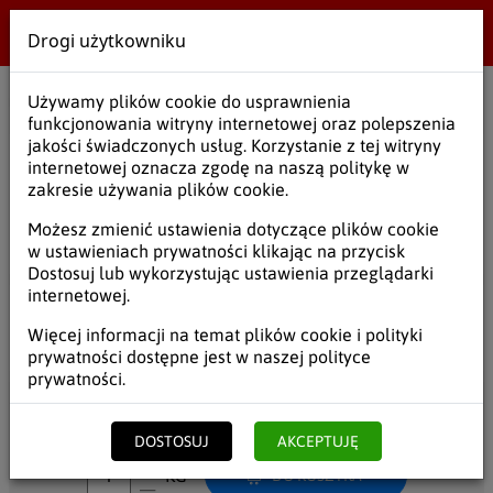
Drogi użytkowniku
Wielobranżowe
Używamy plików cookie do usprawnienia
Start
/
Opakowania
/
Folie
/
Folie termokurczliwe
funkcjonowania witryny internetowej oraz polepszenia
jakości świadczonych usług. Korzystanie z tej witryny
Folia termokurczliwa 250/18
internetowej oznacza zgodę na naszą politykę w
zakresie używania plików cookie.
SKU:
FOTPO002
Możesz zmienić ustawienia dotyczące plików cookie
w ustawieniach prywatności klikając na przycisk
Dostosuj lub wykorzystując ustawienia przeglądarki
internetowej.
23,62
19,20
zł
brutto
/ KG
zł
netto
Więcej informacji na temat plików cookie i polityki
prywatności dostępne jest w naszej
polityce
prywatności
.
Kupujesz
1
KG x
23,62
zł =
23,62
zł
DOSTOSUJ
AKCEPTUJĘ
KG
DO KOSZYKA