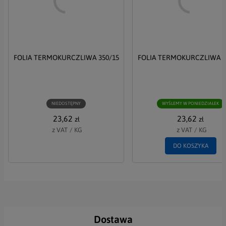
Akceptuję Politykę Prywatności i Politykę RODO
FOLIA TERMOKURCZLIWA 350/15
FOLIA TERMOKURCZLIWA 2
WYŚLIJ
NIEDOSTĘPNY
WYŚLEMY W PONIEDZIAŁEK
23,62
23,62
zł
zł
z VAT
/
KG
z VAT
/
KG
DO KOSZYKA
Dostawa