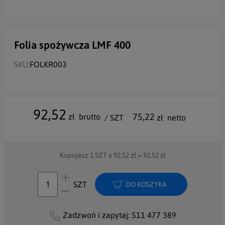
Folia spożywcza LMF 400
SKU:
FOLKR003
92,52
75,22
zł
brutto
/ SZT
zł
netto
Kupujesz
1
SZT x
92,52
zł =
92,52
zł
SZT
DO KOSZYKA
Zadzwoń i zapytaj:
511 477 389