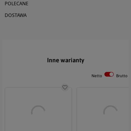
POLECANE
DOSTAWA
Imię
Nazwisko
Inne warianty
Email
Netto
Brutto
Telefon
Do schowka
Treść