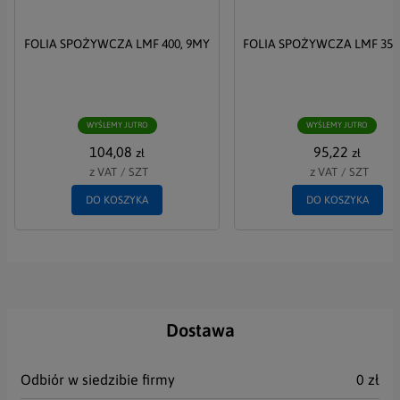
Akceptuję Politykę Prywatności i Politykę RODO
FOLIA SPOŻYWCZA LMF 400, 9MY
FOLIA SPOŻYWCZA LMF 350 
WYŚLIJ
WYŚLEMY JUTRO
WYŚLEMY JUTRO
104,08
95,22
zł
zł
z VAT
/
SZT
z VAT
/
SZT
DO KOSZYKA
DO KOSZYKA
Dostawa
Odbiór w siedzibie firmy
0 zł