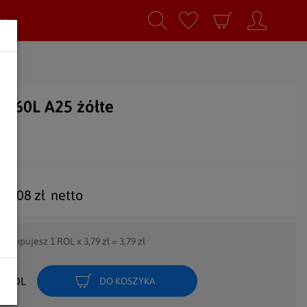
ro
LD 60L A25 żółte
3,08
zł
netto
Kupujesz
1
ROL x
3,79
zł =
3,79
zł
ROL
DO KOSZYKA