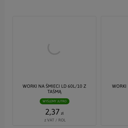
WORKI NA ŚMIECI LD 60L/10 Z
WORKI 
TAŚMĄ
WYŚLEMY JUTRO
2,37
zł
z VAT
/
ROL