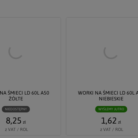
NA ŚMIECI LD 60L A50
WORKI NA ŚMIECI LD 60L 
ŻÓŁTE
NIEBIESKIE
NIEDOSTĘPNY
WYŚLEMY JUTRO
8,25
1,62
zł
zł
z VAT
/
ROL
z VAT
/
ROL