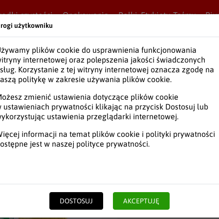
rodki czystości
Opakowania
Rolki, Etykiety, Taśmy
Biu
rogi użytkowniku
a śmieci grube
żywamy plików cookie do usprawnienia funkcjonowania
itryny internetowej oraz polepszenia jakości świadczonych
sług. Korzystanie z tej witryny internetowej oznacza zgodę na
Worki na śmieci 
aszą politykę w zakresie używania plików cookie.
SKU:
WOSEU022
ożesz zmienić ustawienia dotyczące plików cookie
 ustawieniach prywatności klikając na przycisk Dostosuj lub
ykorzystując ustawienia przeglądarki internetowej.
3,79
ięcej informacji na temat plików cookie i polityki prywatności
zł
brutto
/ ROL
ostępne jest w naszej
polityce prywatności
.
DOSTOSUJ
AKCEPTUJĘ