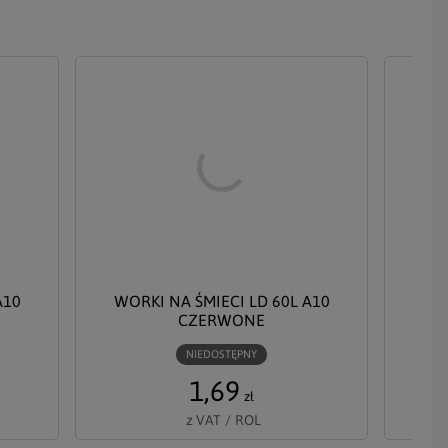
A10
WORKI NA ŚMIECI LD 60L A10
WOR
CZERWONE
NIEDOSTĘPNY
1,69
zł
z VAT
/
ROL