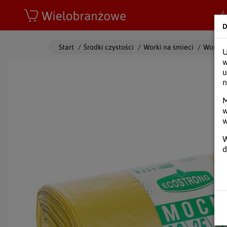
Wielobranżowe
Ś
D
Start
/
Środki czystości
/
Worki na śmieci
/
Worki n
U
w
u
n
M
w
w
W
d