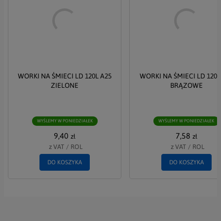
Akceptuję Politykę Prywatności i Politykę RODO
WYŚLIJ
WORKI NA ŚMIECI LD 120L A25
WORKI NA ŚMIECI LD 120L
ZIELONE
BRĄZOWE
WYŚLEMY W PONIEDZIAŁEK
WYŚLEMY W PONIEDZIAŁEK
9,40
7,58
zł
zł
z VAT
/
ROL
z VAT
/
ROL
DO KOSZYKA
DO KOSZYKA