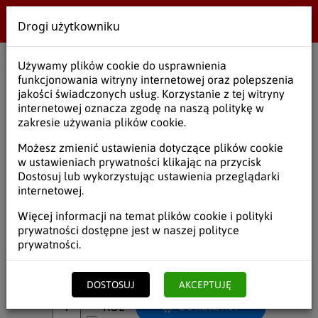
Drogi użytkowniku
Wielobranżowe
Używamy plików cookie do usprawnienia
Start
/
Środki czystości
/
Worki na śmieci
/
Worki na śmieci grube
funkcjonowania witryny internetowej oraz polepszenia
jakości świadczonych usług. Korzystanie z tej witryny
Worki na śmieci LD 120L A25
internetowej oznacza zgodę na naszą politykę w
zakresie używania plików cookie.
SKU:
WOSEU014
Możesz zmienić ustawienia dotyczące plików cookie
w ustawieniach prywatności klikając na przycisk
Dostosuj lub wykorzystując ustawienia przeglądarki
internetowej.
7,10
5,78
zł
brutto
/ ROL
zł
netto
Więcej informacji na temat plików cookie i polityki
prywatności dostępne jest w naszej
polityce
prywatności
.
Kupujesz
1
ROL x
7,10
zł =
7,10
zł
DOSTOSUJ
AKCEPTUJĘ
ROL
DO KOSZYKA