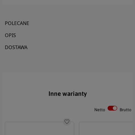
Tytuł
POLECANE
OPIS
Imię
DOSTAWA
Nazwisko
Email
Inne warianty
Telefon
Netto
Brutto
Do schowka
Treść