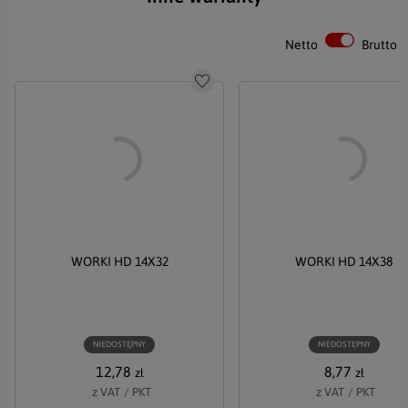
Telefon
Netto
Brutto
Do schowka
Treść
Akceptuję Politykę Prywatności i Politykę RODO
WYŚLIJ
WORKI HD 14X32
WORKI HD 14X38
NIEDOSTĘPNY
NIEDOSTĘPNY
12,78
8,77
zł
zł
z VAT
/
PKT
z VAT
/
PKT