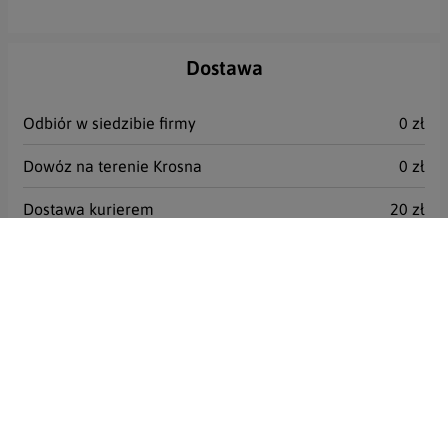
Dostawa
Odbiór w siedzibie firmy
0 zł
Dowóz na terenie Krosna
0 zł
Dostawa kurierem
20 zł
Paczkomat
15 zł
Dostawa naszym transportem (M-PN)
0 zł
Dostawa naszym transportem (M-WT)
0 zł
Dostawa naszym transportem (M-ŚR)
0 zł
Dostawa naszym transportem (M-CZ)
0 zł