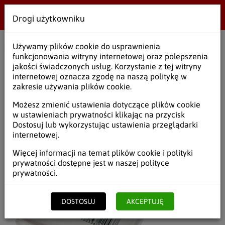
Drogi użytkowniku
Wielobranżowe
Używamy plików cookie do usprawnienia
Start
/
Opakowania
/
Opakowania foliowe
/
Worki cienkie HDPE
funkcjonowania witryny internetowej oraz polepszenia
jakości świadczonych usług. Korzystanie z tej witryny
internetowej oznacza zgodę na naszą politykę w
zakresie używania plików cookie.
Możesz zmienić ustawienia dotyczące plików cookie
w ustawieniach prywatności klikając na przycisk
Dostosuj lub wykorzystując ustawienia przeglądarki
internetowej.
Więcej informacji na temat plików cookie i polityki
prywatności dostępne jest w naszej
polityce
prywatności
.
DOSTOSUJ
AKCEPTUJĘ